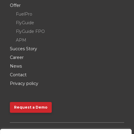
Offer
FuelPro
FlyGuide
FlyGuide FPO
APM
Succes Story
Career
News
Contact
Privacy policy
Request a Demo
Request a Demo