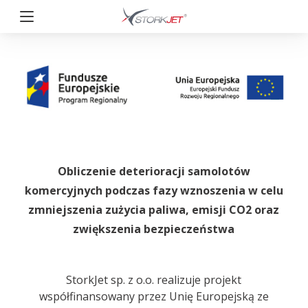
Przejdź
do
treści
StorkJet
Obliczenie deterioracji samolotów
komercyjnych podczas fazy wznoszenia w celu
zmniejszenia zużycia paliwa, emisji CO2 oraz
zwiększenia bezpieczeństwa
StorkJet sp. z o.o. realizuje projekt
współfinansowany przez Unię Europejską ze